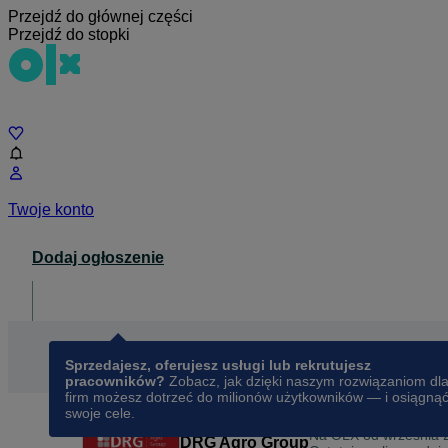
Przejdź do głównej części
Przejdź do stopki
Czat
Twoje konto
Dodaj ogłoszenie
Dla biznesu
opens in a new tab
Sprzedajesz, oferujesz usługi lub rekrutujesz
pracowników?
Zobacz, jak dzięki naszym rozwiązaniom dl
firm możesz dotrzeć do milionów użytkowników — i osiągną
swoje cele.
Na OLX od
września 
DRG Agro Group