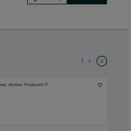
1
2
wa, skośna -Producent !!!