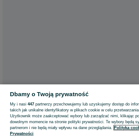
Dbamy o Twoją prywatność
My i nasi
447
partnerzy przechowujemy lub uzyskujemy dostęp do infor
takich jak unikalne identyfikatory w plikach cookie w celu przetwarzan
Aplikacje mobilne OLX.pl
Użytkownik może zaakceptować wybory lub zarządzać nimi, klikając po
Pomoc
dowolnym momencie na stronie polityki prywatności. Te wybory będą 
partnerom i nie będą miały wpływu na dane przeglądania.
Polityka coo
Wyróżnione ogłoszenia
Prywatności