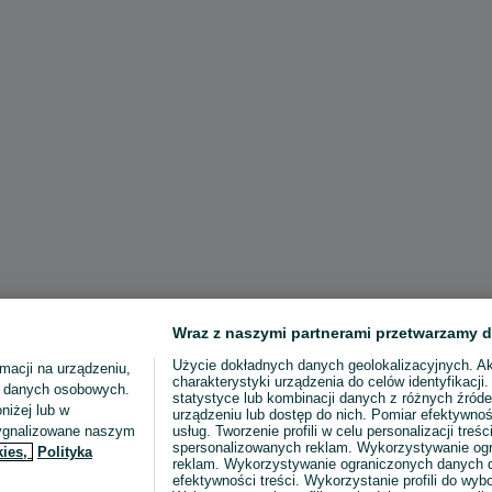
Wraz z naszymi partnerami przetwarzamy d
Użycie dokładnych danych geolokalizacyjnych. A
macji na urządzeniu,
charakterystyki urządzenia do celów identyfikacji
ia danych osobowych.
statystyce lub kombinacji danych z różnych źróde
niżej lub w
urządzeniu lub dostęp do nich. Pomiar efektywnoś
sygnalizowane naszym
usług. Tworzenie profili w celu personalizacji treści
spersonalizowanych reklam. Wykorzystywanie og
kies,
Polityka
reklam. Wykorzystywanie ograniczonych danych d
efektywności treści. Wykorzystanie profili do wy