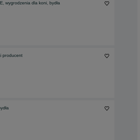
ygrodzenia dla koni, bydła
ki producent
bydła