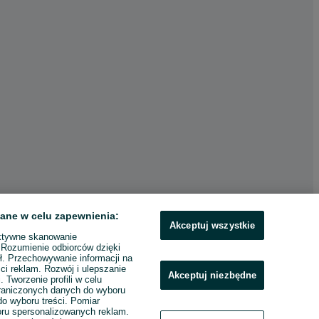
ane w celu zapewnienia:
Akceptuj wszystkie
ktywne skanowanie
. Rozumienie odbiorców dzięki
ł. Przechowywanie informacji na
ci reklam. Rozwój i ulepszanie
Akceptuj niezbędne
. Tworzenie profili w celu
raniczonych danych do wyboru
o wyboru treści. Pomiar
boru spersonalizowanych reklam.